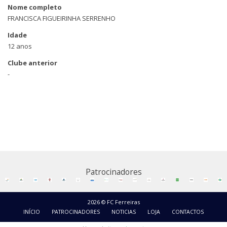
Nome completo
FRANCISCA FIGUEIRINHA SERRENHO
Idade
12 anos
Clube anterior
-
Patrocinadores
2026 © FC Ferreiras
INÍCIO
PATROCINADORES
NOTICIAS
LOJA
CONTACTOS