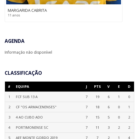
MARGARIDA CABRITA
11 anos
AGENDA
Informação não disponível
CLASSIFICAÇÃO
#
EQUIPA
J
PTS
V
E
D
1
FCF SUB 13 A
7
19
6
1
0
2
CF "OS ARMACENENSES"
7
18
6
0
1
3
4 AO CUBO ADO
7
15
5
0
2
4
PORTIMONENSE SC
7
11
3
2
2
5
AEF MONTE GORDO 2019
7
7
2
1
4