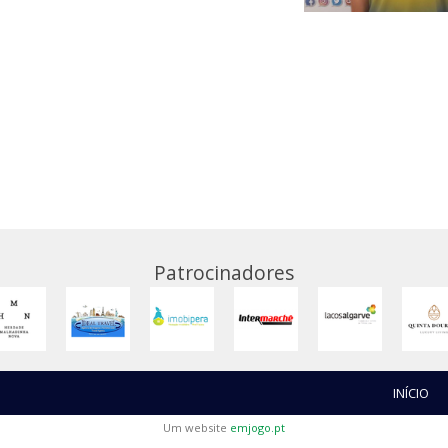
Patrocinadores
INÍCIO
Um website
emjogo.pt