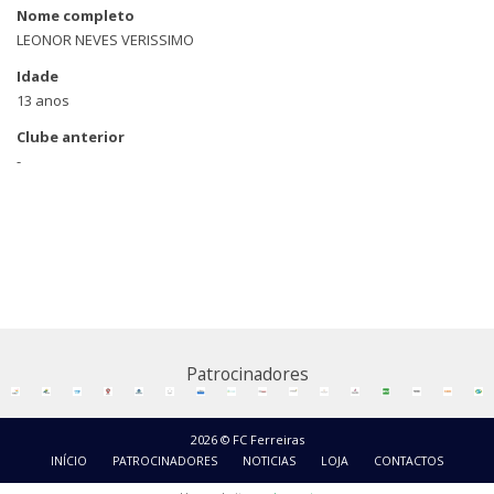
Nome completo
LEONOR NEVES VERISSIMO
Idade
13 anos
Clube anterior
-
Patrocinadores
2026 © FC Ferreiras
INÍCIO
PATROCINADORES
NOTICIAS
LOJA
CONTACTOS